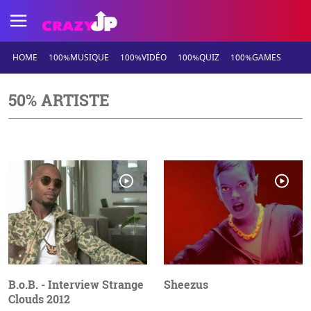
HOME
100%MUSIQUE
100%VIDÉO
100%QUIZ
100%GAMES
50% ARTISTE
B.o.B. - Interview Strange
Sheezus
Clouds 2012